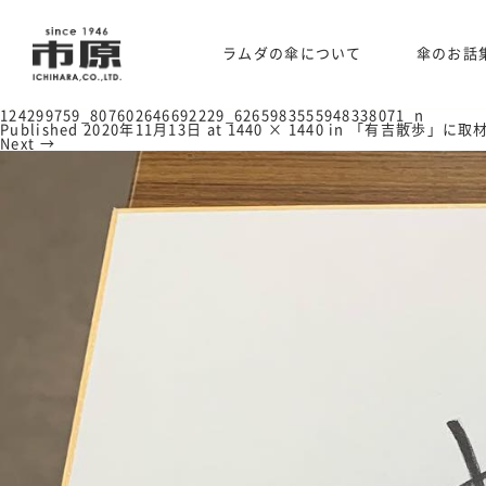
ラムダの傘について
傘のお話
124299759_807602646692229_6265983555948338071_n
Published
2020年11月13日
at
1440 × 1440
in
「有吉散歩」に取
Next →