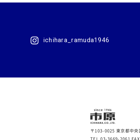
ichihara_ramuda1946
〒103-0025 東京都中
TEL.03-3669-2061
FAX