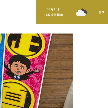
08月10日
曇り
日本橋茅場町