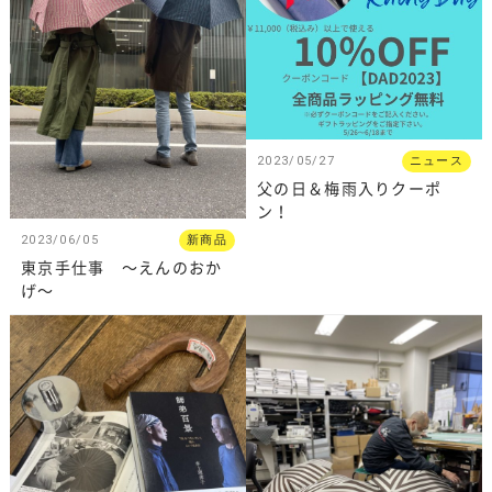
2023/05/27
ニュース
父の日＆梅雨入りクーポ
ン！
2023/06/05
新商品
東京手仕事 〜えんのおか
げ〜