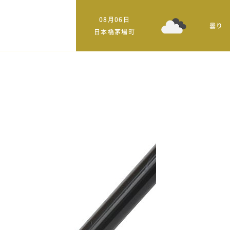
08月06日
曇り
日本橋茅場町