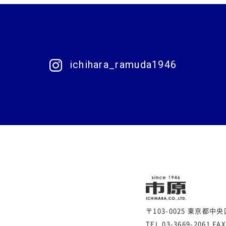
ichihara_ramuda1946
〒103-0025 東京都中
TEL.03-3669-2061
FAX