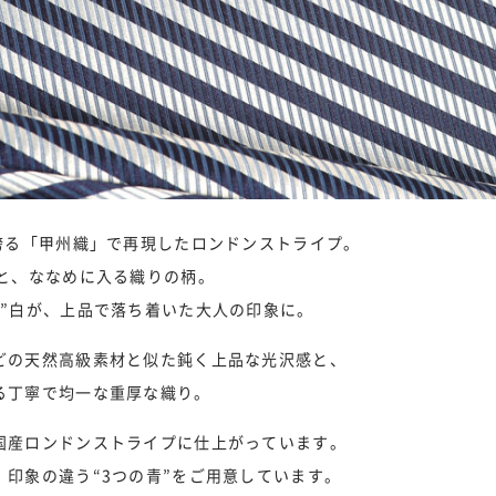
を誇る「甲州織」で再現したロンドンストライプ。
チと、ななめに入る織りの柄。
た”白が、上品で落ち着いた大人の印象に。
どの天然高級素材と似た鈍く上品な光沢感と、
る丁寧で均一な重厚な織り。
国産ロンドンストライプに仕上がっています。
、印象の違う“3つの青”をご用意しています。