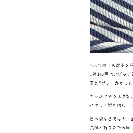
400年以上の歴史
1対1の程よいピッ
青と“グレーかかっ
カシミヤやシルクな
イタリア製を想わせ
日本製ならではの、
長傘と折りたたみ傘