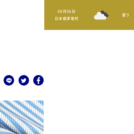
08月06日
曇り
日本橋茅場町