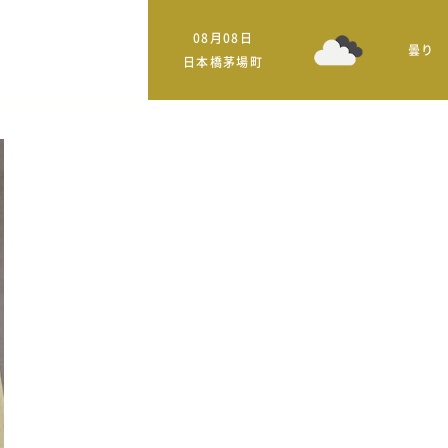
08月08日
曇り
日本橋茅場町