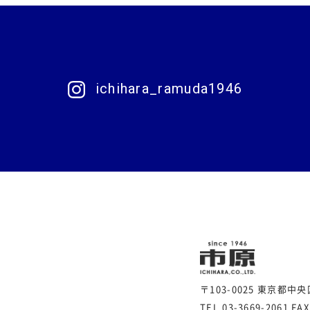
ichihara_ramuda1946
〒103-0025 東京都中
TEL.03-3669-2061
FAX